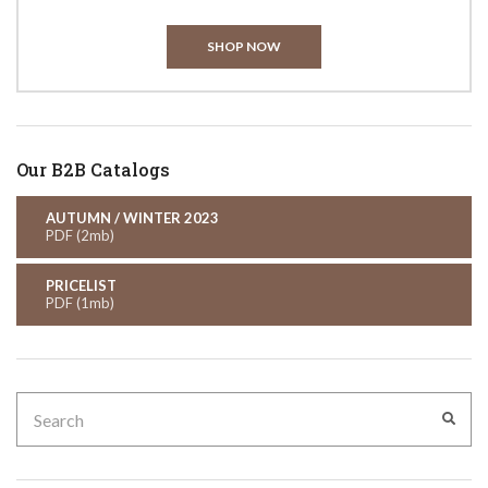
SHOP NOW
Our B2B Catalogs
AUTUMN / WINTER 2023
PDF (2mb)
PRICELIST
PDF (1mb)
Search
SEA
for: