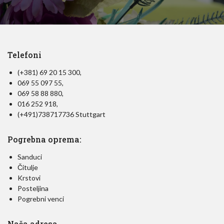
Telefoni
(+381) 69 20 15 300,
069 55 097 55,
069 58 88 880,
016 252 918,
(+491)738717736 Stuttgart
Pogrebna oprema:
Sanduci
Čitulje
Krstovi
Posteljina
Pogrebni venci
Naša adresa