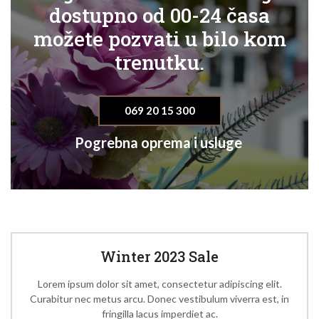
dostupno od 00-24 časa
možete pozvati u bilo kom
trenutku.
069 20 15 300
Pogrebna oprema i usluge
Winter 2023 Sale
Lorem ipsum dolor sit amet, consectetur adipiscing elit.
Curabitur nec metus arcu. Donec vestibulum viverra est, in
fringilla lacus imperdiet ac.