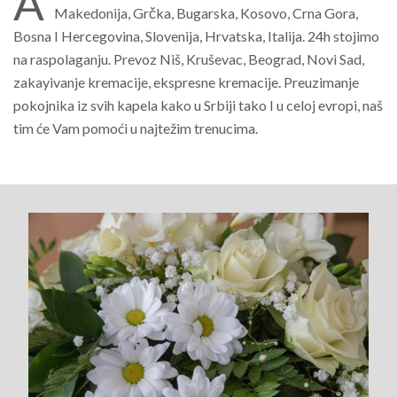
A
Makedonija, Grčka, Bugarska, Kosovo, Crna Gora,
Bosna I Hercegovina, Slovenija, Hrvatska, Italija. 24h stojimo
na raspolaganju. Prevoz Niš, Kruševac, Beograd, Novi Sad,
zakayivanje kremacije, ekspresne kremacije. Preuzimanje
pokojnika iz svih kapela kako u Srbiji tako I u celoj evropi, naš
tim će Vam pomoći u najtežim trenucima.