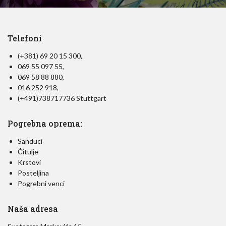
Telefoni
(+381) 69 20 15 300,
069 55 097 55,
069 58 88 880,
016 252 918,
(+491)738717736 Stuttgart
Pogrebna oprema:
Sanduci
Čitulje
Krstovi
Posteljina
Pogrebni venci
Naša adresa