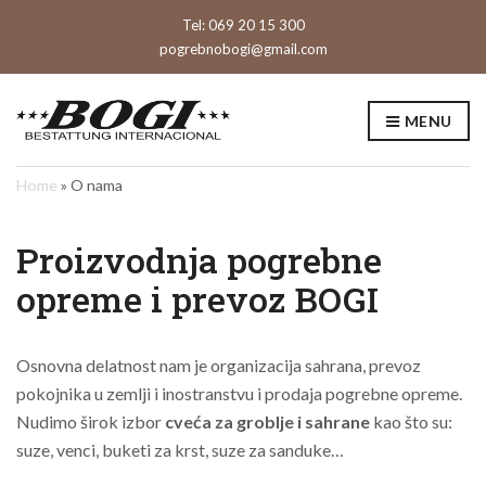
Tel: 069 20 15 300
pogrebnobogi@gmail.com
MENU
Home
»
O nama
Proizvodnja pogrebne
opreme i prevoz BOGI
Osnovna delatnost nam je organizacija sahrana, prevoz
pokojnika u zemlji i inostranstvu i prodaja pogrebne opreme.
Nudimo širok izbor
cveća za groblje i sahrane
kao što su:
suze, venci, buketi za krst, suze za sanduke…